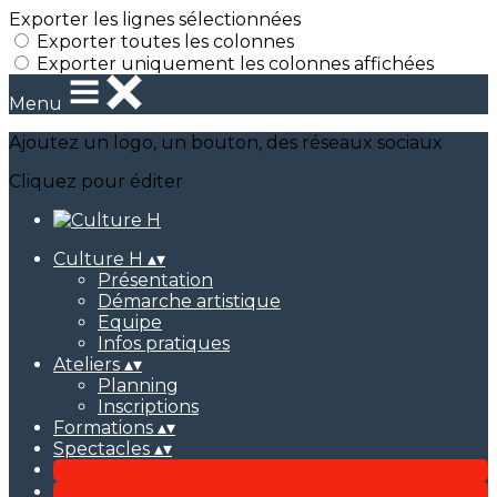
Exporter les lignes sélectionnées
Exporter toutes les colonnes
Exporter uniquement les colonnes affichées
Menu
Ajoutez un logo, un bouton, des réseaux sociaux
Cliquez pour éditer
Culture H
▴
▾
Présentation
Démarche artistique
Equipe
Infos pratiques
Ateliers
▴
▾
Planning
Inscriptions
Formations
▴
▾
Spectacles
▴
▾