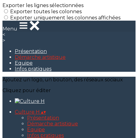
Exporter les lignes sélectionnées
Exporter toutes les colonnes
Exporter uniquement les colonnes affichées
Menu
<
>
Présentation
Démarche artistique
Equipe
Infos pratiques
Ajoutez un logo, un bouton, des réseaux sociaux
Cliquez pour éditer
Culture H
▴
▾
Présentation
Démarche artistique
Equipe
Infos pratiques