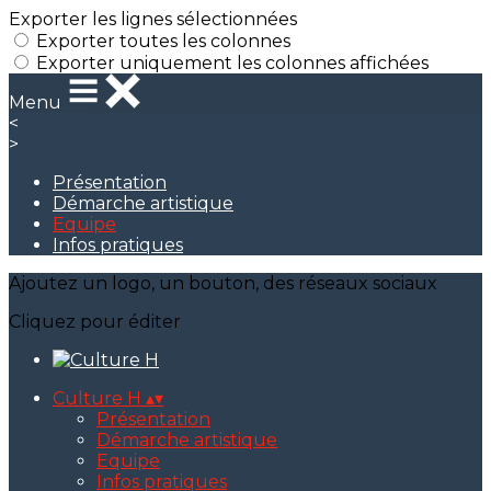
Exporter les lignes sélectionnées
Exporter toutes les colonnes
Exporter uniquement les colonnes affichées
Menu
<
>
Présentation
Démarche artistique
Equipe
Infos pratiques
Ajoutez un logo, un bouton, des réseaux sociaux
Cliquez pour éditer
Culture H
▴
▾
Présentation
Démarche artistique
Equipe
Infos pratiques