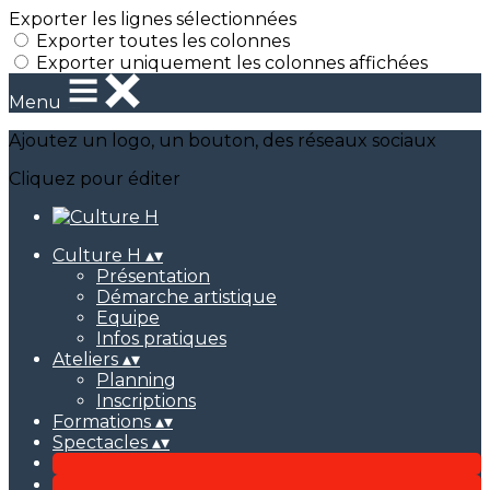
Exporter les lignes sélectionnées
Exporter toutes les colonnes
Exporter uniquement les colonnes affichées
Menu
Ajoutez un logo, un bouton, des réseaux sociaux
Cliquez pour éditer
Culture H
▴
▾
Présentation
Démarche artistique
Equipe
Infos pratiques
Ateliers
▴
▾
Planning
Inscriptions
Formations
▴
▾
Spectacles
▴
▾